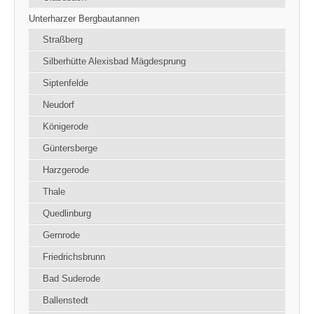
Unterharzer Bergbautannen
Straßberg
Silberhütte Alexisbad Mägdesprung
Siptenfelde
Neudorf
Königerode
Güntersberge
Harzgerode
Thale
Quedlinburg
Gernrode
Friedrichsbrunn
Bad Suderode
Ballenstedt