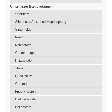
Unterharzer Bergbautannen
Straßberg
Silberhütte Alexisbad Mägdesprung
Siptenfelde
Neudorf
Königerode
Güntersberge
Harzgerode
Thale
Quedlinburg
Gernrode
Friedrichsbrunn
Bad Suderode
Ballenstedt