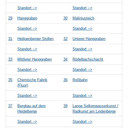
Standort -->
Standort -->
29
Hanggraben
30
Maliniusteich
Standort -->
Standort -->
31
Heiligenberger Stollen
32
Unterer Hanggraben
Standort -->
Standort -->
33
Mittlerer Hanggraben
34
Rödelbachschacht
Standort -->
Standort -->
35
Chemische Fabrik
36
Roßbahn
(Fluor)
Standort -->
Standort -->
37
Bergbau auf dem
38
Lange Selkenwasserkunst /
Heidelberge
Radkunst am Lindenberge
Standort -->
Standort -->