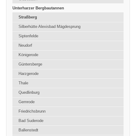
Unterharzer Bergbautannen
Straßberg
Silberhütte Alexisbad Mägdesprung
Siptenfelde
Neudorf
Königerode
Güntersberge
Harzgerode
Thale
Quedlinburg
Gernrode
Friedrichsbrunn
Bad Suderode
Ballenstedt