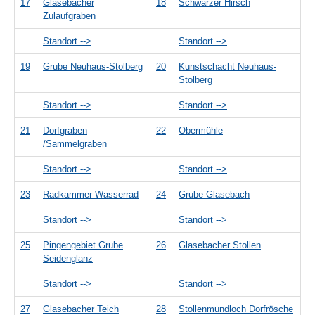
17
Glasebacher
18
Schwarzer Hirsch
Zulaufgraben
Standort -->
Standort -->
19
Grube Neuhaus-Stolberg
20
Kunstschacht Neuhaus-
Stolberg
Standort -->
Standort -->
21
Dorfgraben
22
Obermühle
/Sammelgraben
Standort -->
Standort -->
23
Radkammer Wasserrad
24
Grube Glasebach
Standort -->
Standort -->
25
Pingengebiet Grube
26
Glasebacher Stollen
Seidenglanz
Standort -->
Standort -->
27
Glasebacher Teich
28
Stollenmundloch Dorfrösche