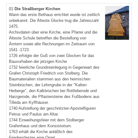
01
Die Straßberger Kirchen
Wann das erste Bethaus errichtet wurde ist zeitlich
unbekannt. Die Älteste Glocke trug die Jahreszahl
1475.
Archivdaten über eine Kirche, eine Pfarrei und die
Älteste Schule betreffen die Bestellung von
Ämtern sowie alte Rechnungen im Zeitraum von
1541 -1723.
1726 erfolgte der Guß von zwei Glocken für das
Bauvorhaben der jetzigen Kirche
1732 feierliche Grundsteinlegung in Gegenwart des
Grafen Christoph Friedrich von Stolberg. Die
Baumaterialien stammen aus den heimischen
Steinbrüchen, der Lehmgrube in der "Kalten
Herberge", den Kalkbrüchen bei Rottleberode und
Harzgerode, die Pflastersteine des Fußbodens aus
Tilleda am Kyffhäuser.
1740 Aufstellung der geschnitzten Apostelfiguren
Petrus und Paulus am Altar.
1744 Einweihungsfeier mit dem Stolberger
Grafenhaus und dem Konsistorium.
1763 erhält die Kirche anläßlich des
Friedensfestes eine Orgel