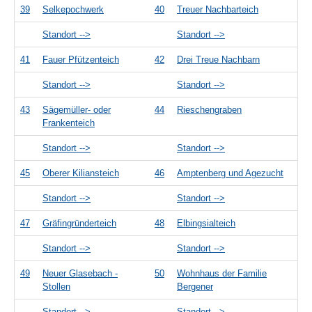
39
Selkepochwerk
40
Treuer Nachbarteich
Standort -->
Standort -->
41
Fauer Pfützenteich
42
Drei Treue Nachbarn
Standort -->
Standort -->
43
Sägemüller- oder
44
Rieschengraben
Frankenteich
Standort -->
Standort -->
45
Oberer Kiliansteich
46
Amptenberg und Agezucht
Standort -->
Standort -->
47
Gräfingründerteich
48
Elbingsialteich
Standort -->
Standort -->
49
Neuer Glasebach -
50
Wohnhaus der Familie
Stollen
Bergener
Standort -->
Standort -->