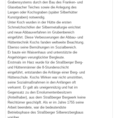
Grabensystems durch den Bau des Franken- und
Glasebacher Teiches sowie die Anlegung des
Langen oder Kochsgraben (später Silberhütter
Kunstgraben) notwendig.
Unter Koch wurden in der Hütte die ersten
Schmelzhochöfen der Silbermetallurgie errichtet
und neue Abbauverfahren im Grubenbereich
eingeführt. Diese Verbesserungen der Abbau- und
Hüttentechnik Kochs fanden weltweite Beachtung.
Ebenso seine Bemühungen im Sozialbereich.
Er baute ein Waisenhaus und unterstützte die
Angehörigen verunglückter Bergleute.
Erstmals im Harz wurde für die Straßberqer Berg-
und Hüttenmänner die 8-Stundenschicht
eingeführt, entstanden die Anfänge einer Berg- und
Hüttenschule. Kochs Wirken war nicht umstritten,
seine Sozialmaßnahmen in den Anfängen oft
verkannt. Er galt als uneigennützig und hat im
Gegensatz zu den Emolumentenbesitzern
(Anteilhaber), aus dem Straßberger Bergwerk keine
Reichtümer geschöpft. Als er im Jahre 1755 seine
Arbeit beendete, war die bedeutendste
Betriebsphase des Straßberger Silbererzbergbaus
vorüber.