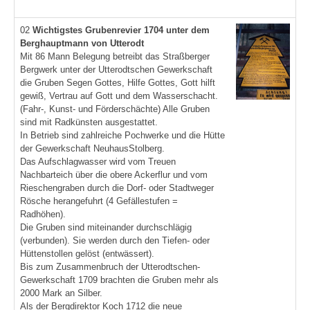
02
Wichtigstes Grubenrevier
1704 unter dem
Berghauptmann von Utterodt
Mit 86 Mann Belegung betreibt das Straßberger
Bergwerk unter der Utterodtschen Gewerkschaft
die Gruben Segen Gottes, Hilfe Gottes, Gott hilft
gewiß, Vertrau auf Gott und dem Wasserschacht.
(Fahr-, Kunst- und Förderschächte) Alle Gruben
sind mit Radkünsten ausgestattet.
In Betrieb sind zahlreiche Pochwerke und die Hütte
der Gewerkschaft NeuhausStolberg.
Das Aufschlagwasser wird vom Treuen
Nachbarteich über die obere Ackerflur und vom
Rieschengraben durch die Dorf- oder Stadtweger
Rösche herangefuhrt (4 Gefällestufen =
Radhöhen).
Die Gruben sind miteinander durchschlägig
(verbunden). Sie werden durch den Tiefen- oder
Hüttenstollen gelöst (entwässert).
Bis zum Zusammenbruch der Utterodtschen-
Gewerkschaft 1709 brachten die Gruben mehr als
2000 Mark an Silber.
Als der Bergdirektor Koch 1712 die neue