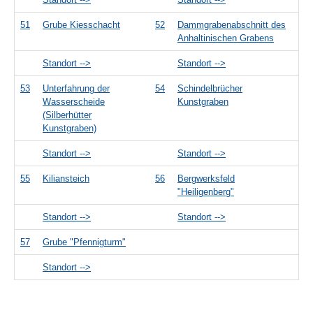
51
Grube Kiesschacht
52
Dammgrabenabschnitt des
Anhaltinischen Grabens
Standort -->
Standort -->
53
Unterfahrung der
54
Schindelbrücher
Wasserscheide
Kunstgraben
(Silberhütter
Kunstgraben)
Standort -->
Standort -->
55
Kiliansteich
56
Bergwerksfeld
"Heiligenberg"
Standort -->
Standort -->
57
Grube "Pfennigturm"
Standort -->