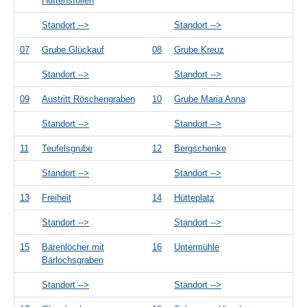
Hüttenstollen
Standort -->
Standort -->
07
Grube Glückauf
08
Grube Kreuz
Standort -->
Standort -->
09
Austritt Röschengraben
10
Grube Maria Anna
Standort -->
Standort -->
11
Teufelsgrube
12
Bergschenke
Standort -->
Standort -->
13
Freiheit
14
Hütteplatz
Standort -->
Standort -->
15
Bärenlöcher mit
16
Untermühle
Bärlochsgraben
Standort -->
Standort -->