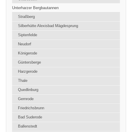
Unterharzer Bergbautannen
Straßberg
Silberhütte Alexisbad Mägdesprung
Siptenfelde
Neudorf
Königerode
Güntersberge
Harzgerode
Thale
Quedlinburg
Gernrode
Friedrichsbrunn
Bad Suderode
Ballenstedt