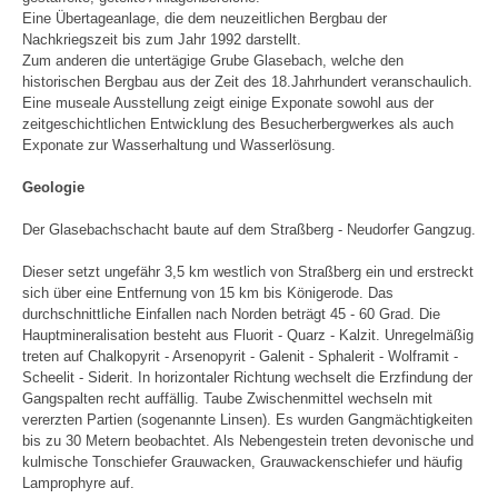
Eine Übertageanlage, die dem neuzeitlichen Bergbau der
Nachkriegszeit bis zum Jahr 1992 darstellt.
Zum anderen die untertägige Grube Glasebach, welche den
historischen Bergbau aus der Zeit des 18.Jahrhundert veranschaulich.
Eine museale Ausstellung zeigt einige Exponate sowohl aus der
zeitgeschichtlichen Entwicklung des Besucherbergwerkes als auch
Exponate zur Wasserhaltung und Wasserlösung.
Geologie
Der Glasebachschacht baute auf dem Straßberg - Neudorfer Gangzug.
Dieser setzt ungefähr 3,5 km westlich von Straßberg ein und erstreckt
sich über eine Entfernung von 15 km bis Königerode. Das
durchschnittliche Einfallen nach Norden beträgt 45 - 60 Grad. Die
Hauptmineralisation besteht aus Fluorit - Quarz - Kalzit. Unregelmäßig
treten auf Chalkopyrit - Arsenopyrit - Galenit - Sphalerit - Wolframit -
Scheelit - Siderit. In horizontaler Richtung wechselt die Erzfindung der
Gangspalten recht auffällig. Taube Zwischenmittel wechseln mit
vererzten Partien (sogenannte Linsen). Es wurden Gangmächtigkeiten
bis zu 30 Metern beobachtet. Als Nebengestein treten devonische und
kulmische Tonschiefer Grauwacken, Grauwackenschiefer und häufig
Lamprophyre auf.