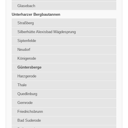
Glasebach
Unterharzer Bergbautannen
Straßberg
Silberhütte Alexisbad Mägdesprung
Siptenfelde
Neudorf
Königerode
Güntersberge
Harzgerode
Thale
Quedlinburg
Gernrode
Friedrichsbrunn
Bad Suderode