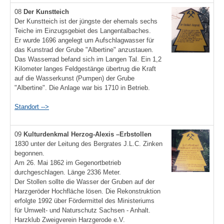
08
Der Kunstteich
Der Kunstteich ist der jüngste der ehemals sechs
Teiche im Einzugsgebiet des Langentalbaches.
Er wurde 1696 angelegt um Aufschlagwasser für
das Kunstrad der Grube "Albertine" anzustauen.
Das Wasserrad befand sich im Langen Tal. Ein 1,2
Kilometer langes Feldgestänge übertrug die Kraft
auf die Wasserkunst (Pumpen) der Grube
"Albertine". Die Anlage war bis 1710 in Betrieb.
Standort -->
09
Kulturdenkmal Herzog-Alexis –Erbstollen
1830 unter der Leitung des Bergrates J.L.C. Zinken
begonnen.
Am 26. Mai 1862 im Gegenortbetrieb
durchgeschlagen. Länge 2336 Meter.
Der Stollen sollte die Wasser der Gruben auf der
Harzgeröder Hochfläche lösen. Die Rekonstruktion
erfolgte 1992 über Fördermittel des Ministeriums
für Umwelt- und Naturschutz Sachsen - Anhalt.
Harzklub Zweigverein Harzgerode e.V.