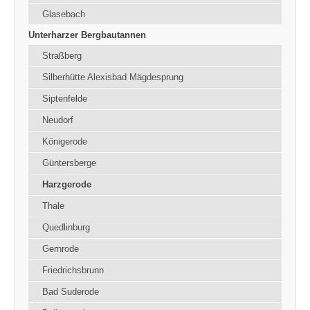
Glasebach
Unterharzer Bergbautannen
Straßberg
Silberhütte Alexisbad Mägdesprung
Siptenfelde
Neudorf
Königerode
Güntersberge
Harzgerode
Thale
Quedlinburg
Gernrode
Friedrichsbrunn
Bad Suderode